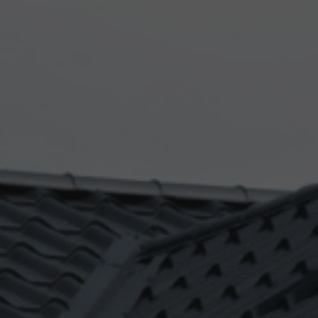
décoration intérieure à Bordeaux
|
Où trouver une entreprise de
rénovation de façade qui propose des solutions sur-mesure pour les
maisons anciennes à Libourne ?
|
Devis pour peinture de façade avec
isolation thermique à Bouliac
|
Trouver un artisan qualifié pour la
réfection du faîtage et des rives avec LSR HABITAT
|
Recherche
entreprise de peinture de façade qui offre une garantie sur le travail et
les matériaux utilisés sur le médoc
|
entreprise de traitement anti
remontées capillaires par injection hydrophobe minéralisateur sur le
bassin d'Arcachon