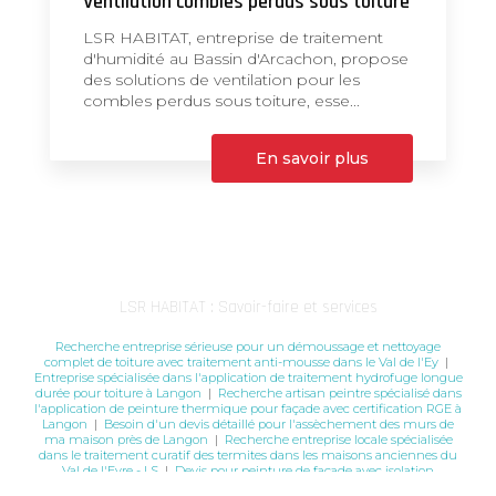
Ventilation combles perdus sous toiture
LSR HABITAT, entreprise de traitement
d'humidité au Bassin d'Arcachon, propose
des solutions de ventilation pour les
combles perdus sous toiture, esse...
En savoir plus
LSR HABITAT : Savoir-faire et services
Recherche entreprise sérieuse pour un démoussage et nettoyage
complet de toiture avec traitement anti-mousse dans le Val de l'Ey
|
Entreprise spécialisée dans l'application de traitement hydrofuge longue
durée pour toiture à Langon
|
Recherche artisan peintre spécialisé dans
l'application de peinture thermique pour façade avec certification RGE à
Langon
|
Besoin d'un devis détaillé pour l'assèchement des murs de
ma maison près de Langon
|
Recherche entreprise locale spécialisée
dans le traitement curatif des termites dans les maisons anciennes du
Val de l'Eyre - LS
|
Devis pour peinture de façade avec isolation
thermique à Bordeaux
|
Comment fonctionne un système