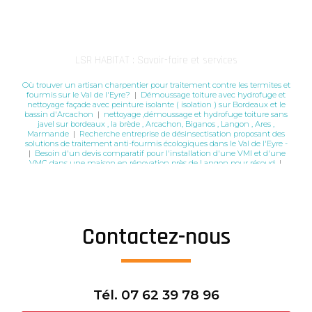
LSR HABITAT : Savoir-faire et services
Où trouver un artisan charpentier pour traitement contre les termites et
fourmis sur le Val de l'Eyre?
|
Démoussage toiture avec hydrofuge et
nettoyage façade avec peinture isolante ( isolation ) sur Bordeaux et le
bassin d'Arcachon
|
nettoyage ,démoussage et hydrofuge toiture sans
javel sur bordeaux , la brède , Arcachon, Biganos , Langon , Ares ,
Marmande
|
Recherche entreprise de désinsectisation proposant des
solutions de traitement anti-fourmis écologiques dans le Val de l'Eyre -
|
Besoin d'un devis comparatif pour l'installation d'une VMI et d'une
VMC dans une maison en rénovation près de Langon pour résoud
|
Quel est le meilleur traitement hydrofuge pour rendre ma toiture en
ardoise totalement imperméable sur le Bassin d'Arcachon LSR
|
entreprise de traitement anti remontées capillaires par injection
hydrophobe minéralisateur sur le bassin d'Arcachon
|
Recherche
entreprise de peinture de façade qui offre une garantie sur le travail et
les matériaux utilisés sur le médoc
|
Prix pour une application
Contactez-nous
professionnelle de peinture colorée pour toiture avec préparation de
surface à Langon par LSR HABITAT
|
comment me débarrasser du
salpêtre et l'humidité à Bordeaux et nouvelle Aquitaine
|
Où trouver
une entreprise locale sur le Bassin d'Arcachon spécialisée dans
l'assèchement des murs avec humidité structurelle ?
|
Quel est le prix
d'un traitement de façade en Gironde ?
|
Devis pour peinture de façade
avec isolation thermique à Bouliac
|
Devis pour peinture de façade avec
Tél.
07 62 39 78 96
isolation thermique à Camblanes-et-Meynac
|
Où trouver un expert
certifié pour un diagnostic termites obligatoire avant vente immobilière