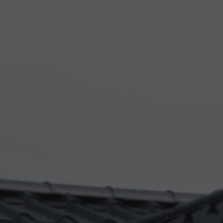
Bordeaux et le bassin d'Arcachon
|
Comment savoir si ma maison est
infestée par des termites et quel est le meilleur traitement à appliquer à
Libourne ? - LSR HABI
|
Réfection de rives et lissage de faitage sur le
bassin d'Arcachon
|
Devis pour une réfection du faîtage et des rives
avec remplacement des tuiles endommagées sur le Bassin d'Arcachon
|
Meilleure entreprise de peinture pour décoration intérieure à Bordeaux
|
Devis pour peinture de façade avec isolation thermique à Bègles
|
Quelles sont les aides financières disponibles pour une rénovation
complète de façade visant à améliorer l'efficacité énergétiqu
|
Quelle
est la durée de vie d'une peinture de façade de qualité appliquée par un
professionnel dans le Val de l'Eyre ?
|
Où trouver un expert certifié pour
un diagnostic termites obligatoire avant vente immobilière dans le
Médoc ? - LSR HABITAT
|
Recherche entreprise locale spécialisée dans
le traitement curatif des termites dans les maisons anciennes du Val de
l'Eyre - LS