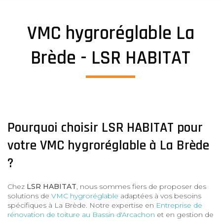
VMC hygroréglable La
Brède - LSR HABITAT
Pourquoi choisir LSR HABITAT pour
votre VMC hygroréglable à La Brède
?
Chez
LSR HABITAT
, nous sommes fiers de proposer des
solutions de
VMC hygroréglable
adaptées à vos besoins
spécifiques à La Brède. Notre expertise en
Entreprise de
rénovation de toiture au Bassin d'Arcachon
et en gestion de