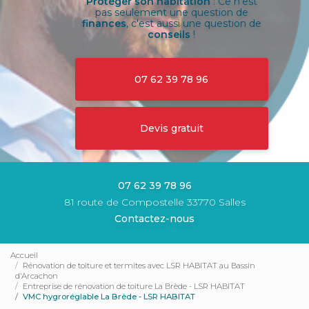
Protéger son habitation
: Ce n'est
pas seulement une question de
finances
, c'est aussi une question de
conseils
!
07 62 39 78 96
Devis gratuit
07 62 39 78 96
81 route de Compostelle 33770 Salles
Contactez-nous
Accueil
Rénovation de toiture et termites avec LSR HABITAT au Bassin
d'Arcachon
Entreprise de rénovation de toiture La Brède - LSR HABITAT
VMC hygroréglable La Brède - LSR HABITAT