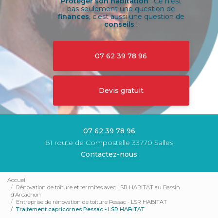
Protéger son habitation
: Ce n'est
pas seulement une question de
finances
, c'est aussi une question de
conseils
!
07 62 39 78 96
Devis gratuit
07 62 39 78 96
81 route de Compostelle 33770 Salles
Contactez-nous
Accueil
Rénovation de toiture et termites avec LSR HABITAT au Bassin
d'Arcachon
Entreprise de rénovation de toiture Pessac - LSR HABITAT
Traitement capricornes Pessac - LSR HABITAT