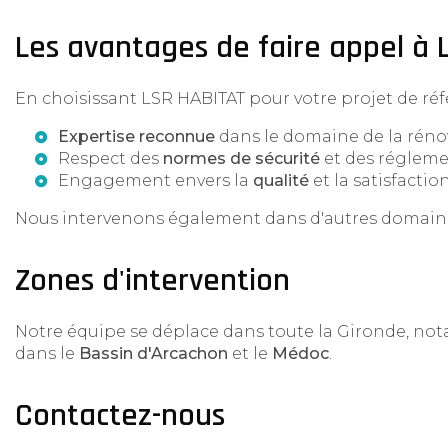
Les avantages de faire appel à
En choisissant LSR HABITAT pour votre projet de réf
Expertise reconnue
dans le domaine de la rénov
Respect des
normes de sécurité
et des régleme
Engagement envers la
qualité
et la satisfaction
Nous intervenons également dans d'autres domaines
Zones d'intervention
Notre équipe se déplace dans toute la Gironde, n
dans le
Bassin d'Arcachon
et le
Médoc
.
Contactez-nous