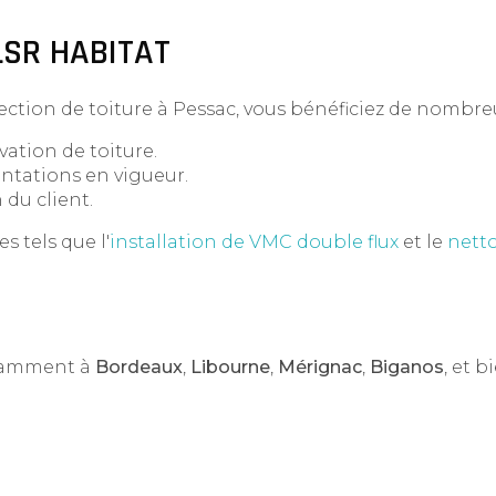
 LSR HABITAT
ection de toiture à Pessac, vous bénéficiez de nombre
ation de toiture.
ntations en vigueur.
 du client.
 tels que l'
installation de VMC double flux
et le
nett
otamment à
Bordeaux
,
Libourne
,
Mérignac
,
Biganos
, et b