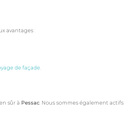
ux avantages :
oyage de façade
.
ien sûr à
Pessac
. Nous sommes également actifs