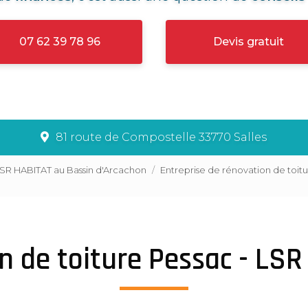
07 62 39 78 96
Devis gratuit
81 route de Compostelle 33770 Salles
LSR HABITAT au Bassin d'Arcachon
Entreprise de rénovation de toit
n de toiture Pessac - LS