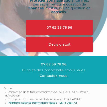
Protéger son habitation
: Ce n'est
pas seulement une question de
finances
, c'est aussi une question de
conseils
!
07 62 39 78 96
Devis gratuit
07 62 39 78 96
81 route de Compostelle 33770 Salles
Contactez-nous
Accueil
Rénovation de toiture et termites avec LSR HABITAT au Bassin
d'Arcachon
Entreprise de rénovation de toiture Pessac - LSR HABITAT
Peinture isolante thermique Pessac - LSR HABITAT