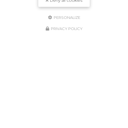
Deny all cookies
PERSONALIZE
PRIVACY POLICY
08/05/2026
Assèchement des murs à Langon
Située au cœur du
Bassin d'Arcachon
,
l'entreprise
LSR HABITAT
est votre partenaire de
confiance pour tous vos besoins en matière de
rénovation de toiture…
Toute l'actualité