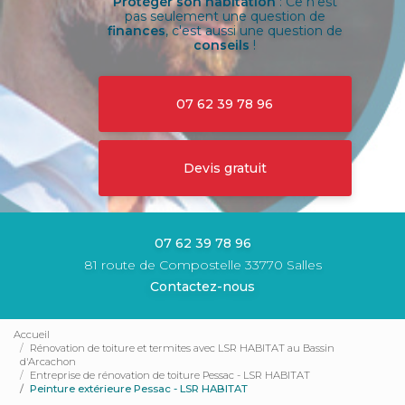
Protéger son habitation
: Ce n'est
pas seulement une question de
finances
, c'est aussi une question de
conseils
!
07 62 39 78 96
Devis gratuit
07 62 39 78 96
81 route de Compostelle 33770 Salles
Contactez-nous
Accueil
Rénovation de toiture et termites avec LSR HABITAT au Bassin
d'Arcachon
Entreprise de rénovation de toiture Pessac - LSR HABITAT
Peinture extérieure Pessac - LSR HABITAT