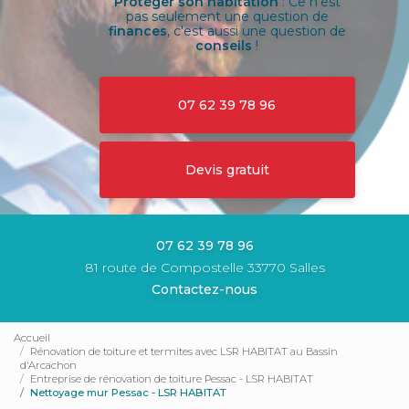
Protéger son habitation
: Ce n'est
pas seulement une question de
finances
, c'est aussi une question de
conseils
!
07 62 39 78 96
Devis gratuit
07 62 39 78 96
81 route de Compostelle 33770 Salles
Contactez-nous
Accueil
Rénovation de toiture et termites avec LSR HABITAT au Bassin
d'Arcachon
Entreprise de rénovation de toiture Pessac - LSR HABITAT
Nettoyage mur Pessac - LSR HABITAT