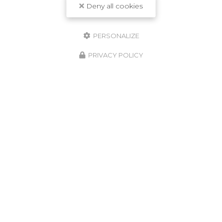
Deny all cookies
PERSONALIZE
PRIVACY POLICY
08/05/2026
Assèchement des murs à Langon
Située au cœur du
Bassin d'Arcachon
,
l'entreprise
LSR HABITAT
est votre partenaire de
confiance pour tous vos besoins en matière de
rénovation de toiture…
Toute l'actualité