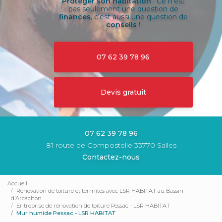
Protéger son habitation
: Ce n'est
pas seulement une question de
finances
, c'est aussi une question de
conseils
!
07 62 39 78 96
Devis gratuit
07 62 39 78 96
81 route de Compostelle 33770 Salles
Contactez-nous
Accueil
Rénovation de toiture et termites avec LSR HABITAT au Bassin
d'Arcachon
Entreprise de rénovation de toiture Pessac - LSR HABITAT
Mur humide Pessac - LSR HABITAT