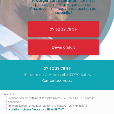
Protéger son habitation
: Ce n'est
pas seulement une question de
finances
, c'est aussi une question de
conseils
!
07 62 39 78 96
Devis gratuit
07 62 39 78 96
81 route de Compostelle 33770 Salles
Contactez-nous
Accueil
Rénovation de toiture et termites avec LSR HABITAT au Bassin
d'Arcachon
Entreprise de rénovation de toiture Pessac - LSR HABITAT
Isolation toiture Pessac - LSR HABITAT