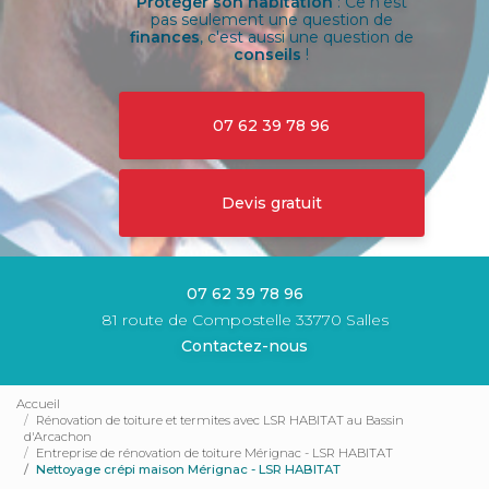
Protéger son habitation
: Ce n'est
pas seulement une question de
finances
, c'est aussi une question de
conseils
!
07 62 39 78 96
Devis gratuit
07 62 39 78 96
81 route de Compostelle 33770 Salles
Contactez-nous
Accueil
Rénovation de toiture et termites avec LSR HABITAT au Bassin
d'Arcachon
Entreprise de rénovation de toiture Mérignac - LSR HABITAT
Nettoyage crépi maison Mérignac - LSR HABITAT