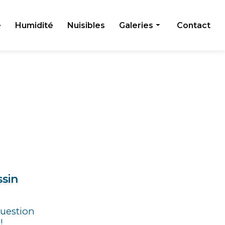
e
Humidité
Nuisibles
Galeries
Contact
Toiture
Façade
Humidité
Nuisibles
ssin
question
!