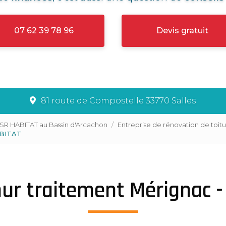
07 62 39 78 96
Devis gratuit
81 route de Compostelle 33770 Salles
LSR HABITAT au Bassin d'Arcachon
Entreprise de rénovation de toit
ABITAT
ur traitement Mérignac 