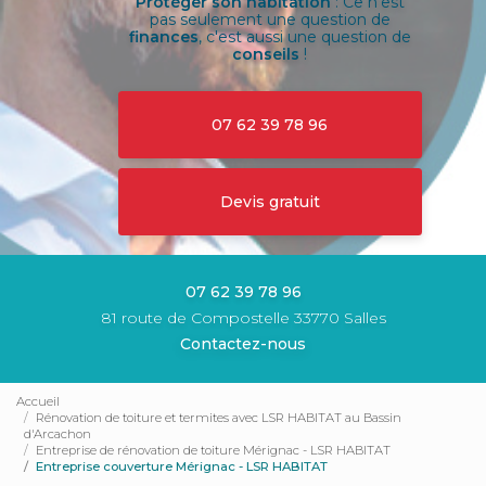
Protéger son habitation
: Ce n'est
pas seulement une question de
finances
, c'est aussi une question de
conseils
!
07 62 39 78 96
Devis gratuit
07 62 39 78 96
81 route de Compostelle 33770 Salles
Contactez-nous
Accueil
Rénovation de toiture et termites avec LSR HABITAT au Bassin
d'Arcachon
Entreprise de rénovation de toiture Mérignac - LSR HABITAT
Entreprise couverture Mérignac - LSR HABITAT