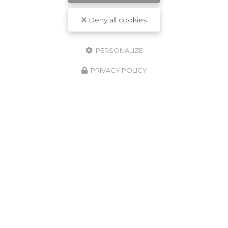
Deny all cookies
PERSONALIZE
PRIVACY POLICY
08/05/2026
Assèchement des murs à Langon
Située au cœur du
Bassin d'Arcachon
,
l'entreprise
LSR HABITAT
est votre partenaire de
confiance pour tous vos besoins en matière de
rénovation de toiture…