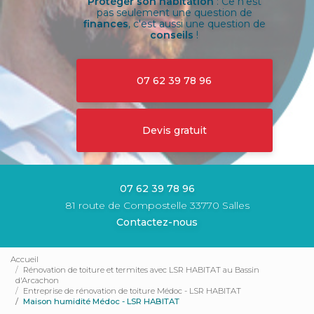
Protéger son habitation
: Ce n'est
pas seulement une question de
finances
, c'est aussi une question de
conseils
!
07 62 39 78 96
Devis gratuit
07 62 39 78 96
81 route de Compostelle 33770 Salles
Contactez-nous
Accueil
Rénovation de toiture et termites avec LSR HABITAT au Bassin
d'Arcachon
Entreprise de rénovation de toiture Médoc - LSR HABITAT
Maison humidité Médoc - LSR HABITAT