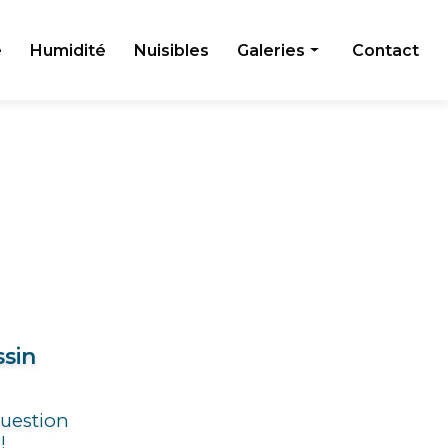
e
Humidité
Nuisibles
Galeries
Contact
Toiture
Façade
Humidité
Nuisibles
ssin
question
!