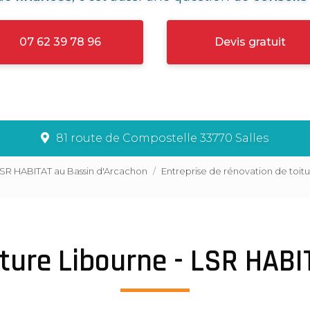
07 62 39 78 96
Devis gratuit
81 route de Compostelle 33770 Salles
LSR HABITAT au Bassin d'Arcachon
Entreprise de rénovation de toit
iture Libourne - LSR HABI