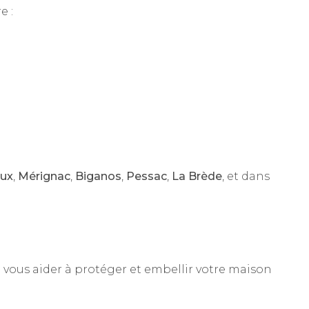
e :
ux
,
Mérignac
,
Biganos
,
Pessac
,
La Brède
, et dans
e vous aider à protéger et embellir votre maison