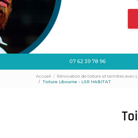
07 62 39 78 96
Accueil
Rénovation de toiture et termites avec 
Toiture Libourne - LSR HABITAT
To