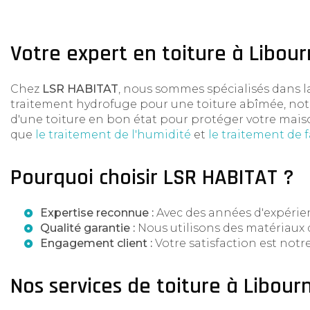
Votre expert en toiture à Libou
Chez
LSR HABITAT
, nous sommes spécialisés dans 
traitement hydrofuge pour une toiture abîmée, notr
d'une toiture en bon état pour protéger votre maiso
que
le traitement de l'humidité
et
le traitement de 
Pourquoi choisir LSR HABITAT ?
Expertise reconnue :
Avec des années d'expéri
Qualité garantie :
Nous utilisons des matériaux 
Engagement client :
Votre satisfaction est notr
Nos services de toiture à Libour