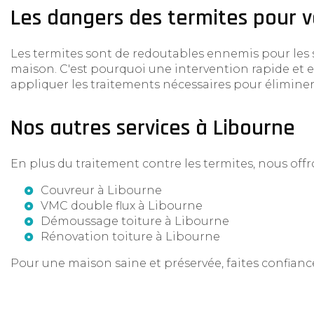
Les dangers des termites pour 
Les termites sont de redoutables ennemis pour les s
maison. C'est pourquoi une intervention rapide et ef
appliquer les traitements nécessaires pour éliminer 
Nos autres services à Libourne
En plus du traitement contre les termites, nous of
Couvreur à Libourne
VMC double flux à Libourne
Démoussage toiture à Libourne
Rénovation toiture à Libourne
Pour une maison saine et préservée, faites confiance