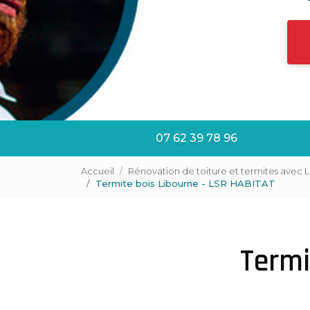
07 62 39 78 96
Accueil
Rénovation de toiture et termites avec 
Termite bois Libourne - LSR HABITAT
Termi