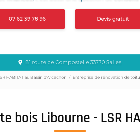
07 62 39 78 96
Devis gratuit
81 route de Compostelle 33770 Salles
LSR HABITAT au Bassin d'Arcachon
Entreprise de rénovation de toit
te bois Libourne - LSR H