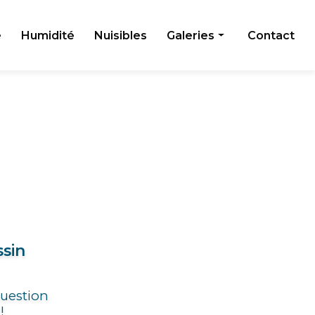
e
Humidité
Nuisibles
Galeries
Contact
Toiture
Façade
Humidité
Nuisibles
ssin
question
!