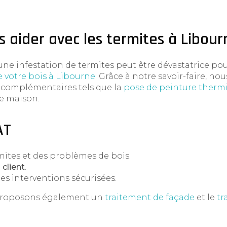
aider avec les termites à Libour
ne infestation de termites peut être dévastatrice pou
e votre bois à Libourne
. Grâce à notre savoir-faire, n
es complémentaires tels que la
pose de peinture thermi
e maison.
AT
ites et des problèmes de bois.
 client
.
des interventions sécurisées.
s proposons également un
traitement de façade
et le
tr