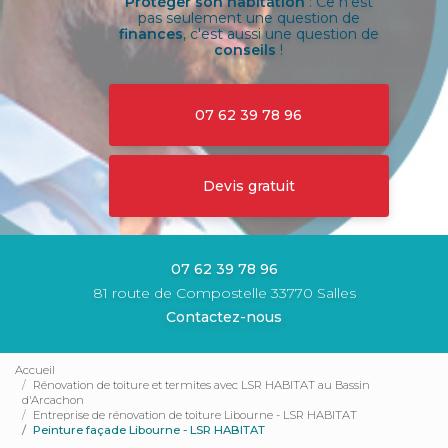
Protéger son habitation
: Ce n'est
pas seulement une question de
finances
, c'est aussi une question de
conseils
!
07 62 39 78 96
Devis gratuit
07 62 39 78 96
81 route de Compostelle 33770 Salles
Contactez-nous
Accueil
Rénovation de toiture et termites avec LSR HABITAT au Bassin
d'Arcachon
Entreprise de rénovation de toiture Libourne - LSR HABITAT
Peinture façade Libourne - LSR HABITAT