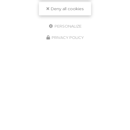
Deny all cookies
PERSONALIZE
PRIVACY POLICY
08/05/2026
Assèchement des murs à Langon
Située au cœur du
Bassin d'Arcachon
,
l'entreprise
LSR HABITAT
est votre partenaire de
confiance pour tous vos besoins en matière de
rénovation de toiture…