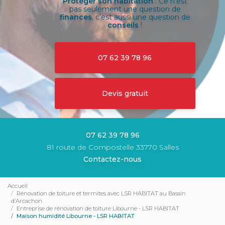
Protéger son habitation
: Ce n'est
pas seulement une question de
finances
, c'est aussi une question de
conseils
!
07 62 39 78 96
Devis gratuit
07 62 39 78 96
81 route de Compostelle 33770 Salles
Contactez-nous
Accueil
Rénovation de toiture et termites avec LSR HABITAT au Bassin
d'Arcachon
Entreprise de rénovation de toiture Libourne - LSR HABITAT
Maison humidité Libourne - LSR HABITAT