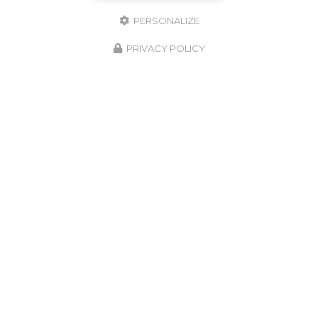
PERSONALIZE
PRIVACY POLICY
08/05/2026
Assèchement des murs à Langon
Située au cœur du
Bassin d'Arcachon
,
l'entreprise
LSR HABITAT
est votre partenaire de
confiance pour tous vos besoins en matière de
rénovation de toiture…
Toute l'actualité