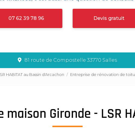
07 62 39 78 96
Devis gratuit
81 route de Compostelle 33770 Salles
LSR HABITAT au Bassin d'Arcachon
Entreprise de rénovation de toit
e maison Gironde - LSR 