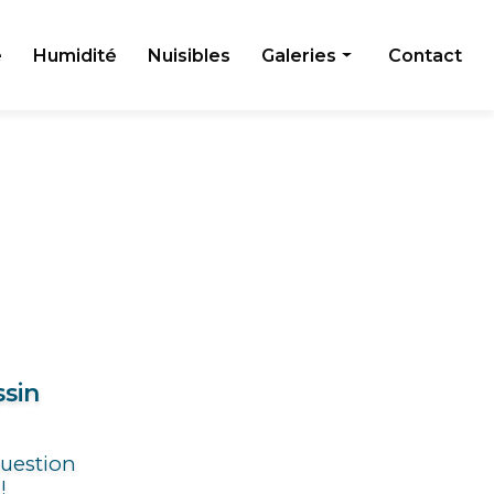
e
Humidité
Nuisibles
Galeries
Contact
Toiture
Façade
Humidité
Nuisibles
ssin
question
!