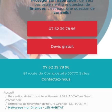
Protéger son habitation
: Ce n'est
pas seulement une question de
finances
, c'est aussi une question de
conseils
!
07 62 39 78 96
Devis gratuit
07 62 39 78 96
81 route de Compostelle 33770 Salles
Contactez-nous
Accueil
Rénovation de toiture et termites avec LSR HABITAT au Bassin
d'Arcachon
Entreprise de rénovation de toiture Gironde - LSR HABITAT
Nettoyage mur Gironde - LSR HABITAT