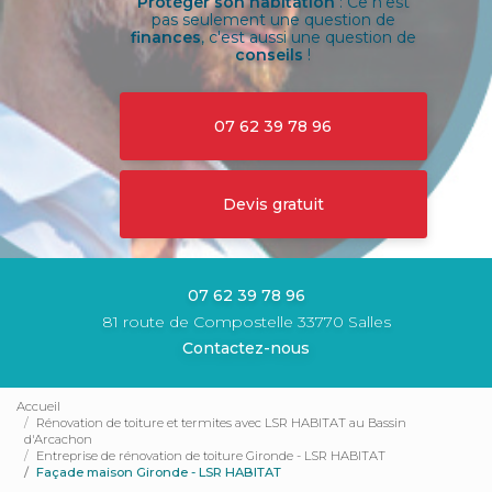
Protéger son habitation
: Ce n'est
pas seulement une question de
finances
, c'est aussi une question de
conseils
!
07 62 39 78 96
Devis gratuit
07 62 39 78 96
81 route de Compostelle 33770 Salles
Contactez-nous
Accueil
Rénovation de toiture et termites avec LSR HABITAT au Bassin
d'Arcachon
Entreprise de rénovation de toiture Gironde - LSR HABITAT
Façade maison Gironde - LSR HABITAT