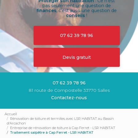
Protéger son habitation
: Ce n'est
pas seulement une question de
finances
, c'est aussi une question de
conseils
!
07 62 39 78 96
Devis gratuit
07 62 39 78 96
81 route de Compostelle 33770 Salles
Contactez-nous
Accueil
Rénovation de toiture et termites avec LSR HABITAT au Bassin
d'Arcachon
Entreprise de rénovation de toiture à Cap Ferret - LSR HABITAT
Traitement salpêtre à Cap Ferret - LSR HABITAT