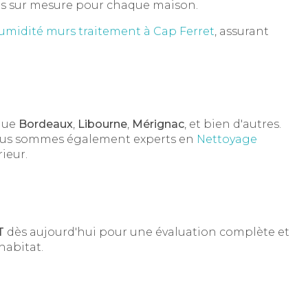
ons sur mesure pour chaque maison.
umidité murs traitement à Cap Ferret
, assurant
 que
Bordeaux
,
Libourne
,
Mérignac
, et bien d'autres.
 Nous sommes également experts en
Nettoyage
rieur.
T
dès aujourd'hui pour une évaluation complète et
habitat.