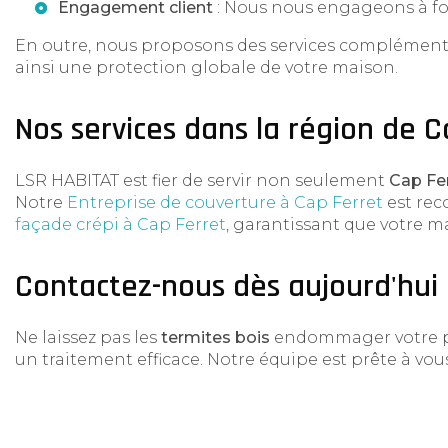
Engagement client
: Nous nous engageons à fou
En outre, nous proposons des services complémen
ainsi une protection globale de votre maison.
Nos services dans la région de C
LSR HABITAT est fier de servir non seulement
Cap Fe
Notre
Entreprise de couverture à Cap Ferret
est rec
façade crépi à Cap Ferret
, garantissant que votre ma
Contactez-nous dès aujourd'hui
Ne laissez pas les
termites bois
endommager votre p
un traitement efficace. Notre équipe est prête à vou