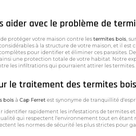
aider avec le problème de termit
de protéger votre maison contre les
termites bois
, s
sidérables à la structure de votre maison, et il est c
complètes pour identifier et éliminer ces parasites. D
 ainsi une protection totale de votre habitat. Notre exp
e les infiltrations qui pourraient attirer les termites.
ur le traitement des termites bois
s bois
à
Cap Ferret
est synonyme de tranquillité d'espri
 identifier rapidement les infestations de termites et
qualité qui respectent l'environnement tout en étant 
ctent les normes de sécurité les plus strictes pour ga