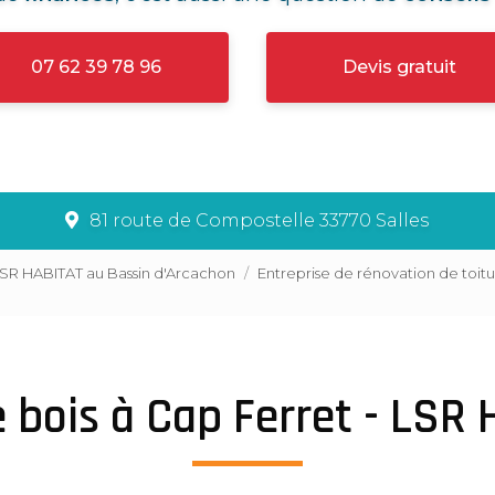
07 62 39 78 96
Devis gratuit
81 route de Compostelle 33770 Salles
LSR HABITAT au Bassin d'Arcachon
Entreprise de rénovation de toit
 bois à Cap Ferret - LSR