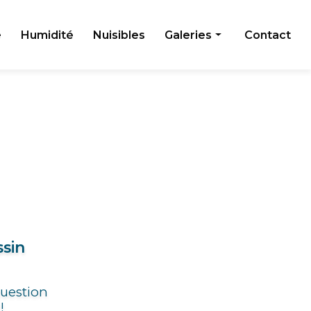
e
Humidité
Nuisibles
Galeries
Contact
Toiture
Façade
Humidité
Nuisibles
ssin
question
!