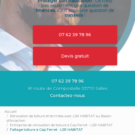
Protéger son habitation
: Ce n'est
pas seulement une question de
finances
, c'est aussi une question de
conseils
!
07 62 39 78 96
Devis gratuit
07 62 39 78 96
81 route de Compostelle 33770 Salles
Contactez-nous
Accueil
Rénovation de toiture et termites avec LSR HABITAT au Bassin
d'Arcachon
Entreprise de rénovation de toiture à Cap Ferret - LSR HABITAT
Faîtage toiture à Cap Ferret - LSR HABITAT