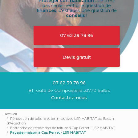
Protéger son habitation
: Ce n'est
pas seulement une question de
finances
, c'est aussi une question de
conseils
!
07 62 39 78 96
Devis gratuit
07 62 39 78 96
81 route de Compostelle 33770 Salles
Contactez-nous
Accueil
Rénovation de toiture et termites avec LSR HABITAT au Bassin
d'Arcachon
Entreprise de rénovation de toiture à Cap Ferret - LSR HABITAT
Façade maison à Cap Ferret - LSR HABITAT