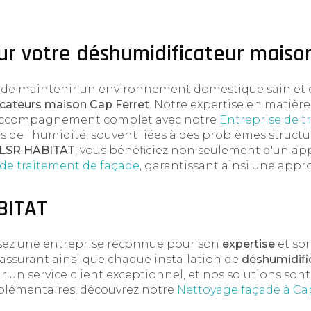
ur votre déshumidificateur maiso
 de maintenir un environnement domestique sain et c
cateurs maison Cap Ferret
. Notre expertise en matière
n accompagnement complet avec notre
Entreprise de t
des de l'humidité, souvent liées à des problèmes struc
LSR HABITAT
, vous bénéficiez non seulement d'un app
 de traitement de façade
, garantissant ainsi une appr
BITAT
issez une entreprise reconnue pour son
expertise
et so
, assurant ainsi que chaque installation de
déshumidifi
r un service client exceptionnel, et nos solutions so
mplémentaires, découvrez notre
Nettoyage façade à Ca