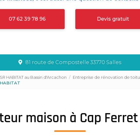
07 62 39 78 96
Devis gratuit
81 route de Compostelle 33770 Salles
LSR HABITAT au Bassin d'Arcachon
Entreprise de rénovation de toit
R HABITAT
teur maison à Cap Ferret