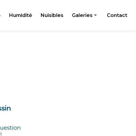
e
Humidité
Nuisibles
Galeries
Contact
Toiture
Façade
Humidité
Nuisibles
ssin
question
!