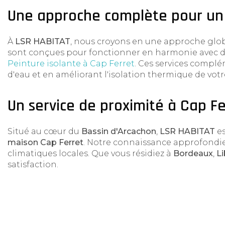
Une approche complète pour un
À
LSR HABITAT
, nous croyons en une approche globa
sont conçues pour fonctionner en harmonie avec d'
Peinture isolante à Cap Ferret
. Ces services complé
d'eau et en améliorant l'isolation thermique de vot
Un service de proximité à Cap Fe
Situé au cœur du
Bassin d'Arcachon
,
LSR HABITAT
es
maison Cap Ferret
. Notre connaissance approfondie
climatiques locales. Que vous résidiez à
Bordeaux
,
L
satisfaction.