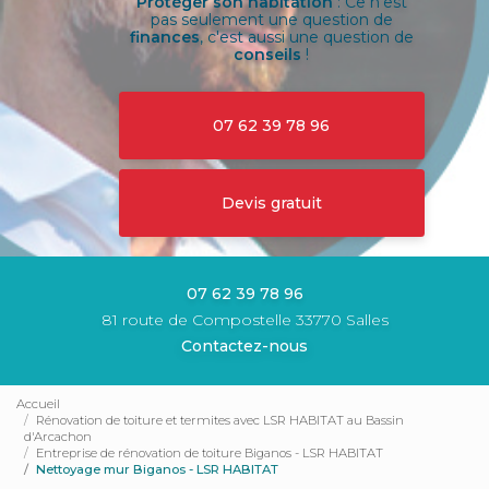
Protéger son habitation
: Ce n'est
pas seulement une question de
finances
, c'est aussi une question de
conseils
!
07 62 39 78 96
Devis gratuit
07 62 39 78 96
81 route de Compostelle 33770 Salles
Contactez-nous
Accueil
Rénovation de toiture et termites avec LSR HABITAT au Bassin
d'Arcachon
Entreprise de rénovation de toiture Biganos - LSR HABITAT
Nettoyage mur Biganos - LSR HABITAT