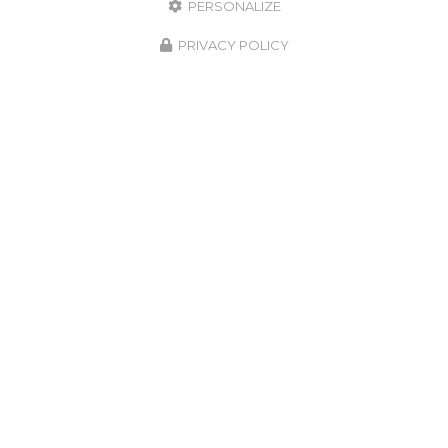
PERSONALIZE
PRIVACY POLICY
08/05/2026
Assèchement des murs à Langon
Située au cœur du
Bassin d'Arcachon
,
l'entreprise
LSR HABITAT
est votre partenaire de
confiance pour tous vos besoins en matière de
rénovation de toiture…
Toute l'actualité