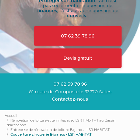
Protéger son habitation
: Ce n'est
pas seulement une question de
finances
, c'est aussi une question de
conseils
!
07 62 39 78 96
Devis gratuit
07 62 39 78 96
81 route de Compostelle 33770 Salles
Contactez-nous
Accueil
Rénovation de toiture et termites avec LSR HABITAT au Bassin
d'Arcachon
Entreprise de rénovation de toiture Biganos - LSR HABITAT
Couverture zinguerie Biganos - LSR HABITAT