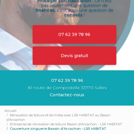
Protéger son habitation
: Ce n'est
pas seulement une question de
finances
, c'est aussi une question de
conseils
!
07 62 39 78 96
Devis gratuit
07 62 39 78 96
81 route de Compostelle 33770 Salles
Contactez-nous
Accueil
Rénovation de toiture et termites avec LSR HABITAT au Bassin
d'Arcachon
Entreprise de rénovation de toiture Bassin d'Arcachon - LSR HABITAT
Couverture zinguerie Bassin d'Arcachon - LSR HABITAT