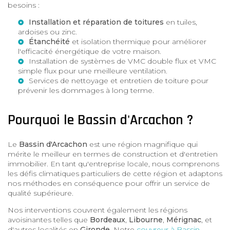
besoins :
Installation et réparation de toitures
en tuiles,
ardoises ou zinc.
Étanchéité
et isolation thermique pour améliorer
l'efficacité énergétique de votre maison.
Installation de systèmes de
VMC double flux
et
VMC
simple flux
pour une meilleure ventilation.
Services de
nettoyage et entretien de toiture
pour
prévenir les dommages à long terme.
Pourquoi le Bassin d'Arcachon ?
Le
Bassin d'Arcachon
est une région magnifique qui
mérite le meilleur en termes de construction et d'entretien
immobilier. En tant qu'entreprise locale, nous comprenons
les défis climatiques particuliers de cette région et adaptons
nos méthodes en conséquence pour offrir un service de
qualité supérieure.
Nos interventions couvrent également les régions
avoisinantes telles que
Bordeaux
,
Libourne
,
Mérignac
, et
d'autres localités en
Gironde
. Notre
couvreur à Bassin