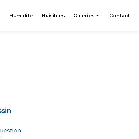
e
Humidité
Nuisibles
Galeries
Contact
Toiture
Façade
Humidité
Nuisibles
ssin
question
!