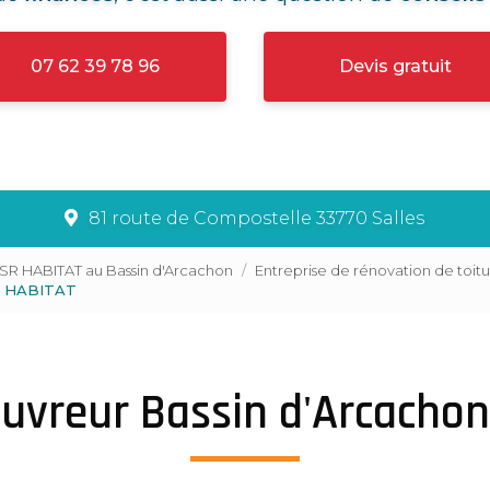
07 62 39 78 96
Devis gratuit
81 route de Compostelle 33770 Salles
LSR HABITAT au Bassin d'Arcachon
Entreprise de rénovation de toit
SR HABITAT
ouvreur Bassin d'Arcachon