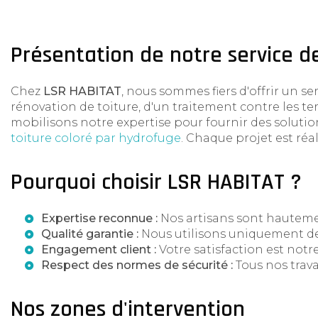
Présentation de notre service d
Chez
LSR HABITAT
, nous sommes fiers d'offrir un se
rénovation de toiture, d'un traitement contre les t
mobilisons notre expertise pour fournir des solutio
toiture coloré par hydrofuge
. Chaque projet est réa
Pourquoi choisir LSR HABITAT ?
Expertise reconnue :
Nos artisans sont hautemen
Qualité garantie :
Nous utilisons uniquement des 
Engagement client :
Votre satisfaction est notre
Respect des normes de sécurité :
Tous nos trava
Nos zones d'intervention