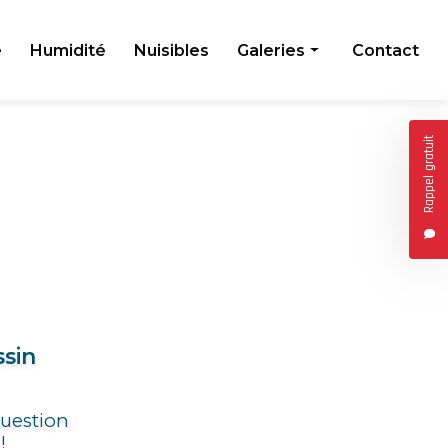
e
Humidité
Nuisibles
Galeries
Contact
Toiture
Rappel gratuit
Façade
Humidité
Nuisibles
ssin
question
!