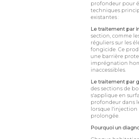
profondeur pour ér
techniques principa
existantes :
Le traitement par in
section, comme les
réguliers sur les é
fongicide. Ce produ
une barrière prote
imprégnation homo
inaccessibles.
Le traitement par ge
des sections de bo
s'applique en surfa
profondeur dans le 
lorsque l'injectio
prolongée.
Pourquoi un diagno