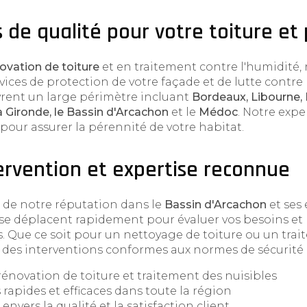
s de qualité pour votre toiture et
ovation de toiture
et en traitement contre l'humidité
ices de protection de votre façade et de lutte contre l
vrent un large périmètre incluant
Bordeaux, Libourne, 
a Gironde, le Bassin d'Arcachon
et le
Médoc
. Notre expe
 pour assurer la pérennité de votre habitat.
ervention et expertise reconnue
 de notre réputation dans le
Bassin d'Arcachon
et ses 
 se déplacent rapidement pour évaluer vos besoins et
. Que ce soit pour un nettoyage de toiture ou un tra
des interventions conformes aux normes de sécurité le
rénovation de toiture et traitement des nuisibles
 rapides et efficaces dans toute la région
vers la qualité et la satisfaction client