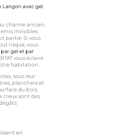
de Langon avec gel
 au charme ancien,
emis invisibles
t partie. Si vous
out risque, vous
par gel et par
ITAT vous éclaire
otre habitation.
ctes, sous leur
tres, planchers et
surface du bois,
e creux sont des
 dégâts
issent en