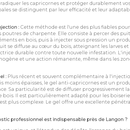
adiquer les capricornes et protéger durablement vos
les se distinguent par leur efficacité et leur adaptabi
jection :
Cette méthode est l'une des plus fiables pour 
 poutres de charpente. Elle consiste à percer des puits
léments en bois, puis à injecter sous pression un produ
it se diffuse au cœur du bois, atteignant les larves et 
ctrice durable contre toute nouvelle infestation. L'in
gène et une action rémanente, même dans les zone
l :
Plus récent et souvent complémentaire à l'injection
is moins épaisses, le gel anti-capricornes est un produ
ce. Sa particularité est de diffuser progressivement l
bois. Il est particulièrement adapté pour les boiserie
n est plus complexe. Le gel offre une excellente pénétr
stic professionnel est indispensable près de Langon ?