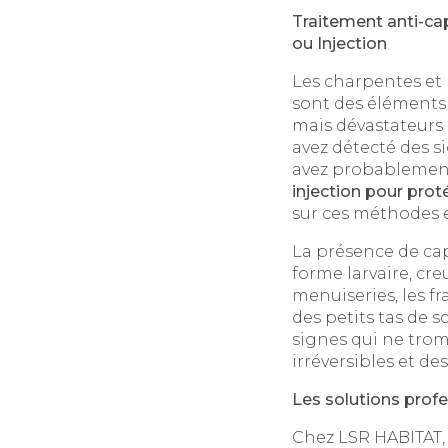
Traitement anti-ca
ou Injection
Les charpentes et 
sont des éléments 
mais dévastateurs :
avez détecté des si
avez probableme
injection pour pro
sur ces méthodes e
La présence de capr
forme larvaire, cr
menuiseries, les fr
des petits tas de 
signes qui ne trom
irréversibles et de
Les solutions profe
Chez LSR HABITAT,