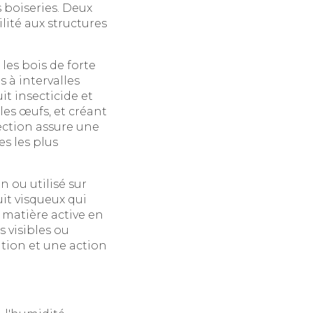
 boiseries. Deux
lité aux structures
les bois de forte
 à intervalles
it insecticide et
les œufs, et créant
jection assure une
s les plus
 ou utilisé sur
it visqueux qui
a matière active en
s visibles ou
ation et une action