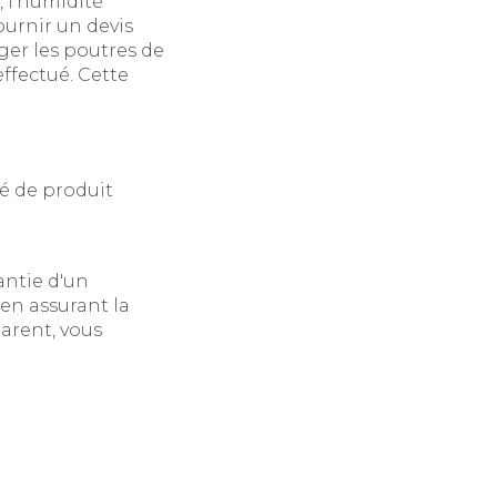
, l'humidité
urnir un devis
ger les poutres de
ffectué. Cette
é de produit
rantie d'un
 en assurant la
arent, vous