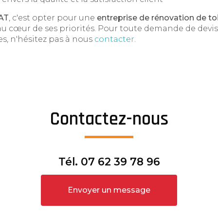
AT
, c'est opter pour une
entreprise de rénovation de to
 au cœur de ses priorités. Pour toute demande de devis
es, n'hésitez pas à nous
contacter
.
Contactez-nous
Tél.
07 62 39 78 96
Envoyer un message