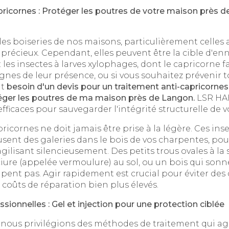
pricornes : Protéger les poutres de votre maison près 
les boiseries de nos maisons, particulièrement celles
précieux. Cependant, elles peuvent être la cible d'enn
 les insectes à larves xylophages, dont le capricorne fai
gnes de leur présence, ou si vous souhaitez prévenir t
nt
besoin d'un devis pour un traitement anti-capricornes 
téger les poutres de ma maison près de Langon.
LSR HAB
fficaces pour sauvegarder l'intégrité structurelle de v
icornes ne doit jamais être prise à la légère. Ces inse
eusent des galeries dans le bois de vos charpentes, pou
agilisant silencieusement. Des petits trous ovales à la 
sciure (appelée vermoulure) au sol, ou un bois qui sonn
pent pas. Agir rapidement est crucial pour éviter des
s coûts de réparation bien plus élevés.
ssionnelles : Gel et injection pour une protection ciblée
 nous privilégions des méthodes de traitement qui ag