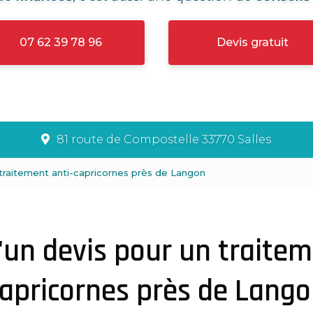
07 62 39 78 96
Devis gratuit
81 route de Compostelle 33770 Salles
 traitement anti-capricornes près de Langon
'un devis pour un traitem
apricornes près de Lang