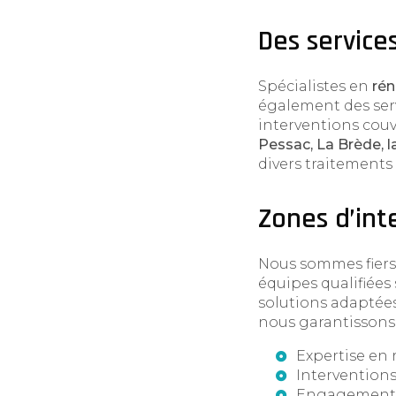
Des service
Spécialistes en
rén
également des serv
interventions cou
Pessac, La Brède, l
divers traitements
Zones d’int
Nous sommes fiers
équipes qualifiées
solutions adaptées
nous garantissons 
Expertise en 
Interventions
Engagement en