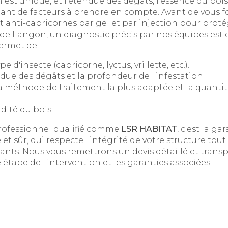
est unique, et l'étendue des dégâts, l'essence du bois
nt de facteurs à prendre en compte. Avant de vous fo
 anti-capricornes par gel et par injection pour proté
de Langon, un diagnostic précis par nos équipes est e
ermet de :
ype d'insecte (capricorne, lyctus, vrillette, etc.).
ndue des dégâts et la profondeur de l'infestation.
 méthode de traitement la plus adaptée et la quantit
idité du bois.
professionnel qualifié comme
LSR HABITAT
, c'est la ga
 et sûr, qui respecte l'intégrité de votre structure tout
ants. Nous vous remettrons un devis détaillé et transp
étape de l'intervention et les garanties associées.